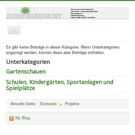
Navigation
an/aus
Startseite
Es gibt keine Beiträge in dieser Kategorie. Wenn Unterkategorien
angezeigt werden, können diese aber Beiträge enthalten.
Tätigkeitsfelder
Unterkategorien
Projekte
Gartenschauen
Über mich
Schulen, Kindergärten, Sportanlagen und
Impressionen
Spielplätze
Kontakt
Aktuelle Seite:
Startseite
Projekte
Impressum
My Blog